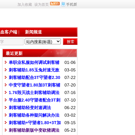
加入收藏
设为首页
热血客户端
新闻频道
最近更新
单职业私服如何调试刺客辅
01-06
助
刺客辅助1.85玉兔封速无敌
03-05
真刀调法
刺客辅助配合3T守望者2.30
07-22
中变调法
中变守望者1.80加3T刺客辅
07-20
助调法
1.76毁灭战士刺客辅助调法
07-16
平台服2.40守望者配合3T刺
07-10
客调法
刺客辅助轻变封速调法
06-22
刺客辅助各种疑问解决办法
03-02
刺客辅助+守望者1.80+3T加
09-15
速器调法
刺客辅助新版中变砍猪调法
05-23