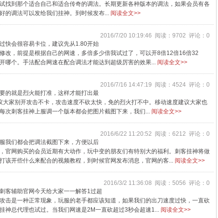
法都试试找到那个适合自己和适合传奇的调法。长期更新各种版本的调法，如果会员有各
击等等好的调法可以发给我们挂神。到时候发布...
阅读全文>>
2016/7/20 10:19:46 阅读：9702 评论：0
快会很容易卡位，建议先从1.80开始
改，前提是根据自己的网速，多倍多少倍我试过了，可以开8倍12倍16倍32
开哪个。手法配合网速在配合调法才能达到超级厉害的效果...
阅读全文>>
2016/7/16 14:47:19 阅读：4524 评论：0
最重要的就是烈火能打准，这样才能打出最
议大家别开攻击不卡，攻击速度不砍太快，免的烈火打不中。移动速度建议大家也
次刺客挂神上服调一个版本都会把图片截图下来，我们...
阅读全文>>
2016/6/22 11:20:52 阅读：6212 评论：0
服我们都会把调法截图下来，方便以后
，官网购买的会员近期有大动作，玩中变的朋友们有特别大的福利。刺客挂神将做
打该开些什么来配合的视频教程，到时候官网发布消息，官网的客...
阅读全文>>
2016/3/2 11:36:08 阅读：5056 评论：0
刺客辅助官网今天给大家一一解答1过超
攻击是一种正常现象，玩服的老手都应该知道，如果我们的出刀速度过快，一直砍
神总代理也试过。当我们网速是2M一直砍超过3秒会超速1...
阅读全文>>