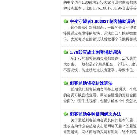
的中变适合1.80或者2.40大家可以把调
种传奇版本，比如1.761.801.851.96合
中变守望者1.80加3T刺客辅助调法
这个调法针对对刺杀，一般的会员守望者过
慢慢适应在慢慢的加快，调法自己可以稍微做修
倍。大家可以全部都试试感觉哪个倍数厉害就
1.76毁灭战士刺客辅助调法
玩1.76的刺客辅助会员都知道，1.76
大伤害。一般都是2个刺杀配合一个烈火，建
不要调快，防止移动太快出蓝字，导致卡位。每
刺客辅助轻变封速调法
近期我们刺客辅助官网每上服调试一个私
的会员可以直接查看。调法会慢慢的更新全面
全面的中变手法视频，包括讲解各个中变怎么
刺客辅助各种疑问解决办法
关于最近刺客辅助会员长问的基本问题，
速攻击为什么会超速攻击是网络问题？答超速
肯定超速。网络问题确实是有影响，这个刺客挂