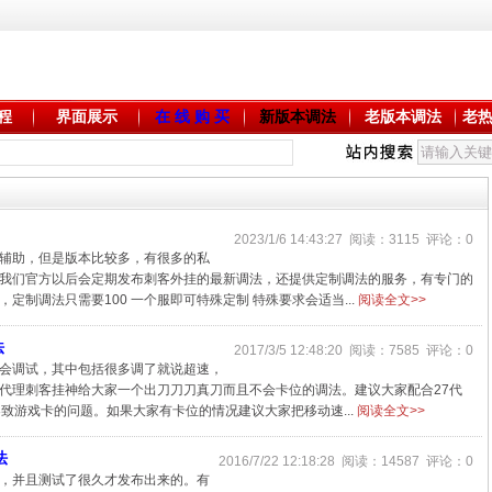
程
界面展示
在 线 购 买
新版本调法
老版本调法
老
2023/1/6 14:43:27 阅读：3115 评论：0
辅助，但是版本比较多，有很多的私
我们官方以后会定期发布刺客外挂的最新调法，还提供定制调法的服务，有专门的
制调法只需要100 一个服即可特殊定制 特殊要求会适当...
阅读全文>>
法
2017/3/5 12:48:20 阅读：7585 评论：0
不会调试，其中包括很多调了就说超速，
代理刺客挂神给大家一个出刀刀刀真刀而且不会卡位的调法。建议大家配合27代
致游戏卡的问题。如果大家有卡位的情况建议大家把移动速...
阅读全文>>
法
2016/7/22 12:18:28 阅读：14587 评论：0
，并且测试了很久才发布出来的。有