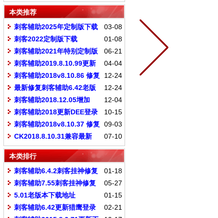
w10系统
本类推荐
刺客辅助2025年定制版下载
03-08
刺客2022定制版下载
01-08
刺客辅助2021年特别定制版
06-21
刺客辅助2019.8.10.99更新
04-04
过DEE商业普及版
刺客辅助2018v8.10.86 修复
12-24
不能登录 增加GOM功能
最新修复刺客辅助6.42老版
12-24
本+飘刀 刺客挂神专版
刺客辅助2018.12.05增加
12-04
GOM登录器各种功能
刺客辅助2018更新DEE登录
10-15
器 必须下载此版本才可以使用
刺客辅助2018v8.10.37 修复
09-03
侠客登录器部分功能
CK2018.8.10.31兼容最新
07-10
w10系统
本类排行
刺客辅助6.4.2刺客挂神修复
01-18
版（防止掉线）
刺客辅助7.55刺客挂神修复
05-27
版（中变PK最牛版本）
5.01老版本下载地址
01-15
刺客辅助6.42更新猎鹰登录
02-21