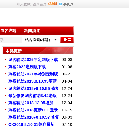
加入收藏
设为首页
热血客户端
新闻频道
本类更新
刺客辅助2025年定制版下载
03-08
刺客2022定制版下载
01-08
刺客辅助2021年特别定制版
06-21
刺客辅助2019.8.10.99更新
04-04
过DEE商业普及版
刺客辅助2018v8.10.86 修复
12-24
不能登录 增加GOM功能
最新修复刺客辅助6.42老版
12-24
本+飘刀 刺客挂神专版
刺客辅助2018.12.05增加
12-04
GOM登录器各种功能
刺客辅助2018更新DEE登录
10-15
器 必须下载此版本才可以使用
刺客辅助2018v8.10.37 修复
09-03
侠客登录器部分功能
CK2018.8.10.31兼容最新
07-10