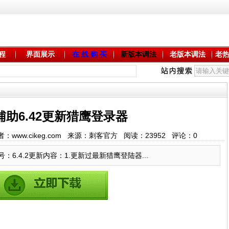
程
界面展示
在 线 购 买
新版本调法
老版本调法
老
辅助6.42更新猎鹰登录器
3 作者：www.cikeg.com 来源：刺客官方 阅读：
23952
评论：
0
：6.4.2更新内容：1.更新过最新猎鹰登陆器...